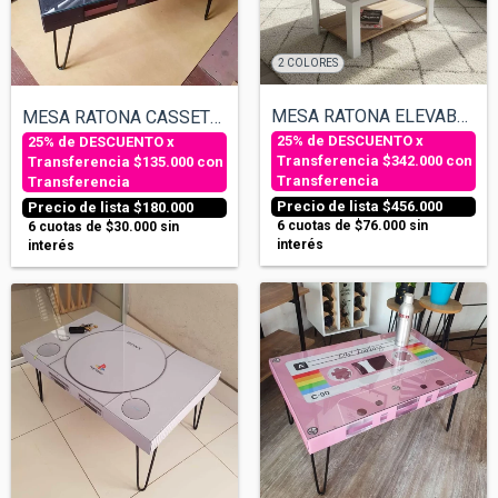
2 COLORES
MESA RATONA ELEVABLE EXTENSIBLE 3 POSICI...
MESA RATONA CASSETTE - REDONDITOS OKTUBR...
$342.000
con
$135.000
con
Transferencia
Transferencia
$456.000
$180.000
6
cuotas de
$76.000
sin
6
cuotas de
$30.000
sin
interés
interés