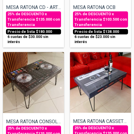
MESA RATONA CD - ARTAUD SPINETTA
MESA RATONA OCB
$135.000
con
$103.500
con
Transferencia
Transferencia
$180.000
$138.000
6
cuotas de
$30.000
sin
6
cuotas de
$23.000
sin
interés
interés
MESA RATONA CASSETTE - TEXTO PERSONALIZA...
MESA RATONA CONSOLA DJ
$135.000
con
$135.000
con