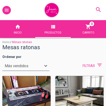
0
INICIO
PRODUCTOS
CARRITO
Inicio
/
Mesas ratonas
Mesas ratonas
Ordenar por
FILTRAR