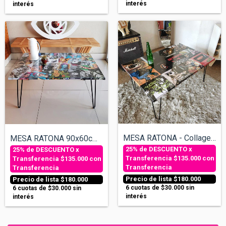
interés
interés
MESA RATONA - Collage Tapas Discos Los R...
MESA RATONA 90x60cm - FRIDA KALHO
$135.000
con
$135.000
con
Transferencia
Transferencia
$180.000
$180.000
6
cuotas de
$30.000
sin
6
cuotas de
$30.000
sin
interés
interés