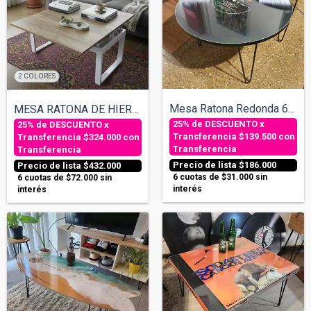
2 COLORES
Mesa Ratona Redonda 60cm - ACDC
MESA RATONA DE HIERRO ELEVABLE EXTENSIBL...
$139.500
con
$324.000
con
Transferencia
Transferencia
$186.000
$432.000
6
cuotas de
$31.000
sin
6
cuotas de
$72.000
sin
interés
interés