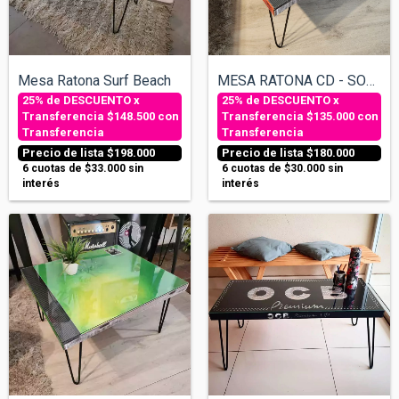
Mesa Ratona Surf Beach
MESA RATONA CD - SODA STEREO CANCIÓN ANI...
$148.500
con
$135.000
con
Transferencia
Transferencia
$198.000
$180.000
6
cuotas de
$33.000
sin
6
cuotas de
$30.000
sin
interés
interés