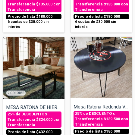
$135.000
con
$135.000
con
Transferencia
Transferencia
$180.000
$180.000
6
cuotas de
$30.000
sin
6
cuotas de
$30.000
sin
interés
interés
2 COLORES
Mesa Ratona Redonda Vinilo - Varios dise...
MESA RATONA DE HIERRO ELEVABLE EXTENSIBL...
$139.500
con
$324.000
con
Transferencia
Transferencia
$186.000
$432.000