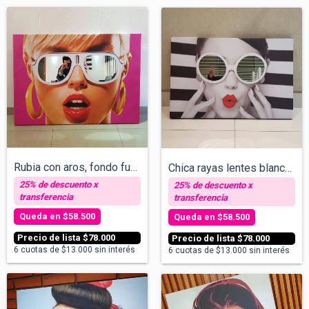
Rubia con aros, fondo fucsia - Cuadro co...
Chica rayas lentes blancos - Cuadro con...
$58.500
$58.500
$78.000
$78.000
6
cuotas de
$13.000
sin interés
6
cuotas de
$13.000
sin interés