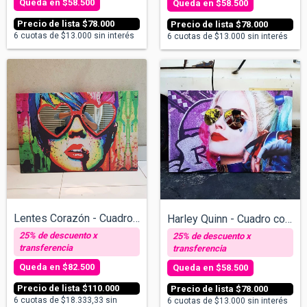
$58.500
$58.500
$78.000
$78.000
6
cuotas de
$13.000
sin interés
6
cuotas de
$13.000
sin interés
Lentes Corazón - Cuadro con Espejos v/ta...
Harley Quinn - Cuadro con Espejos - v/ta...
$82.500
$58.500
$110.000
$78.000
6
cuotas de
$18.333,33
sin
6
cuotas de
$13.000
sin interés