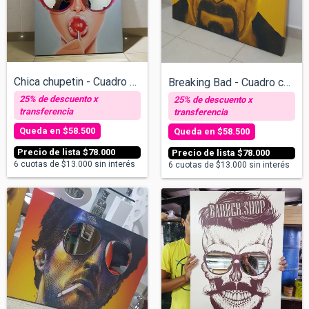
Chica chupetin - Cuadro con espejos v/ta...
Breaking Bad - Cuadro con espejos v/tama...
$58.500
$58.500
$78.000
$78.000
6
cuotas de
$13.000
sin interés
6
cuotas de
$13.000
sin interés