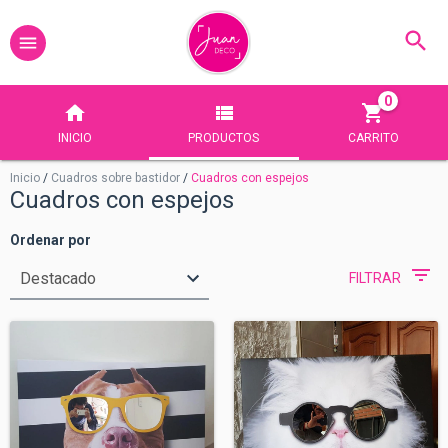
0
INICIO
PRODUCTOS
CARRITO
Inicio
/
Cuadros sobre bastidor
/
Cuadros con espejos
Cuadros con espejos
Ordenar por
FILTRAR