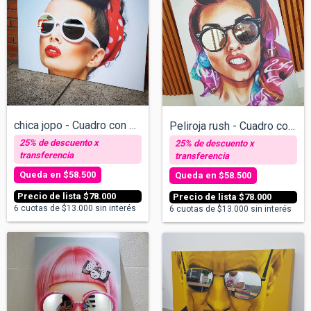
chica jopo - Cuadro con espejos - v/tama...
Peliroja rush - Cuadro con espejos - v/t...
$58.500
$58.500
$78.000
$78.000
6
cuotas de
$13.000
sin interés
6
cuotas de
$13.000
sin interés