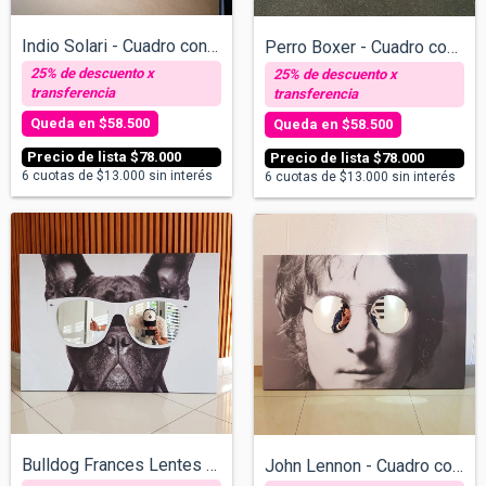
Indio Solari - Cuadro con espejos - v/ta...
Perro Boxer - Cuadro con espejos - v/tam...
$58.500
$58.500
$78.000
$78.000
6
cuotas de
$13.000
sin interés
6
cuotas de
$13.000
sin interés
Bulldog Frances Lentes blancos - Cuadro...
John Lennon - Cuadro con espejos v/tamañ...