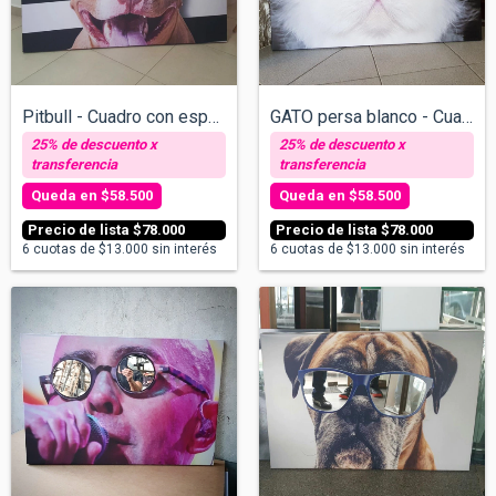
Pitbull - Cuadro con espejos - v/tamaños
GATO persa blanco - Cuadro con espejos v...
$58.500
$58.500
$78.000
$78.000
6
cuotas de
$13.000
sin interés
6
cuotas de
$13.000
sin interés