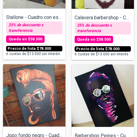
Stallone - Cuadro con espejos - v/tamaño...
Calavera barbershop - Cuadro con espejos...
$58.500
$58.500
$78.000
$78.000
6
cuotas de
$13.000
sin interés
6
cuotas de
$13.000
sin interés
Jopo fondo negro - Cuadro con espejos -...
Barbershop Peines - Cuadro con espejos v...